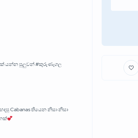
 යන්න පුලුවන් #කුරුණෑගල
 හදපු Cabanas තියෙන නිසා නිසා
නක්