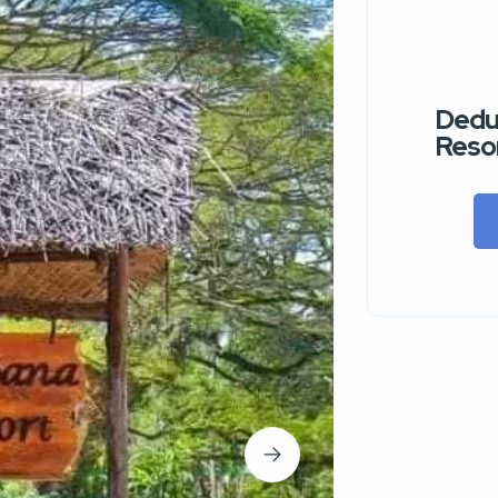
Dedu
Reso