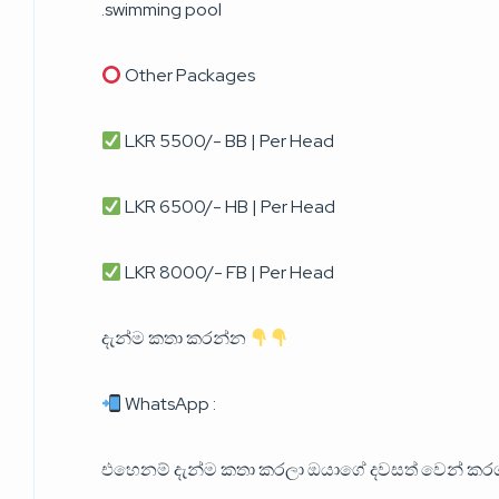
.swimming pool
Other Packages
LKR 5500/- BB | Per Head
LKR 6500/- HB | Per Head
LKR 8000/- FB | Per Head
දැන්ම කතා කරන්න
WhatsApp :
එහෙනම් දැන්ම කතා කරලා ඔයාගේ දවසත් වෙන් ක