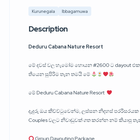
Kurunegala
Ibbagamuwa
Description
Deduru Cabana Nature Resort
මේ දවස් වල හැමෝම හොයන #2600 ට dayout එකක්
තියෙන සුපිරිම තැන තමයි මේ
මේ Deduru Cabana Nature Resort
දැදුරු ඔය කිව්ව්ටුවෙන්ම, ලස්සන නිදහස් පරරිසරයක
Couples වලට නිවාඩුවක් ගත කරන්න නම් කියාපු තැ
Group Dayouting Package