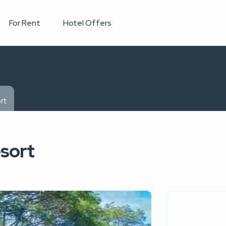
For Rent
Hotel Offers
rt
sort