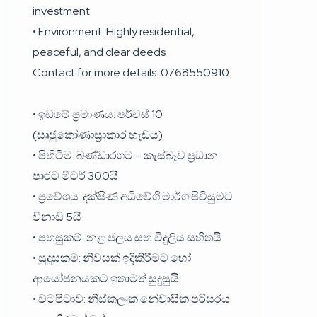
investment
• Environment: Highly residential,
peaceful, and clear deeds
Contact for more details: 0768550910
• ඉඩමේ ප්‍රමාණය: පර්චස් 10
(සෘජුකෝණාස්‍රාකාර හැඩය)
• පිහිටීම: බණ්ඩාරගම – කැස්බෑව ප්‍රධාන
පාරට මීටර් 300යි
• ප්‍රවේශය: දක්ෂිණ අධිවේගී මාර්ග පිවිසුමට
විනාඩි 5යි
• පහසුකම්: නළ ජලය සහ විදුලිය සහිතයි
• සුදුසුකම: නිවසක් ඉදිකිරීමට හෝ
ආයෝජනයකට ඉතාමත් සුදුසුයි
• වටපිටාව: නිස්කලංක නේවාසික පරිසරය