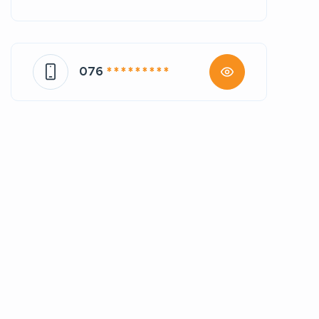
076
* * * * * * * * *