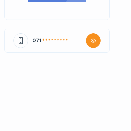
071
* * * * * * * * *