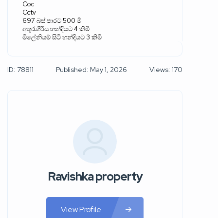
Coc
Cctv
697
බස්
පාරට
500
මි
අතුරැගිරිය හන්දියට
4
කිමි
මිලේනියම් සිටි හන්දියට
3
කිමි
ID: 78811
Published: May 1, 2026
Views: 170
Ravishka property
View Profile