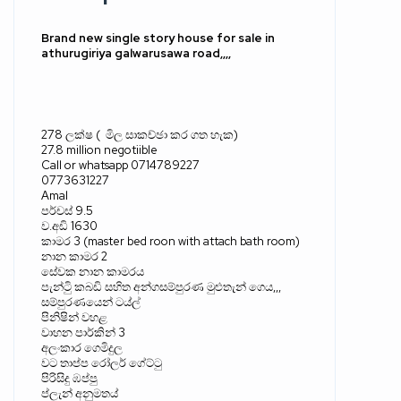
Brand new single story house for sale in
athurugiriya galwarusawa road,,,,
278
ලක්ෂ
(
මිල සාකච්ඡා කර ගත හැක
)
27.8 million negotiible
Call or whatsapp 0714789227
0773631227
Amal
පර්චස්
9.5
ව
.
අඩි
1630
කාමර
3 (master bed roon with attach bath room)
නාන කාමර
2
සේවක නාන කාමරය
පැන්ටිු කබඩි සහිත අන්ගසම්පුරණ මුළුතැන් ගෙය
,,,
සම්පුරණයෙන් ටය්ල්
පිනිෂින් වහළ
වාහන පාර්කින්
3
අලංකාර ගෙමිදුල
වට තාප්ප රෝලර් ගේට්ටු
පිරිසිදු ඹප්පු
ප්ලැන් අනුමතය්