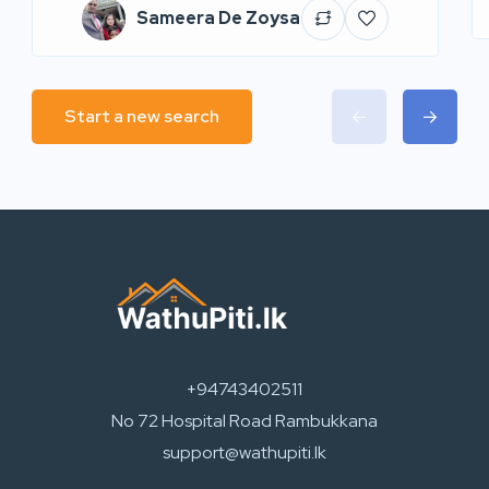
Sameera De Zoysa
Start a new search
+94743402511
No 72 Hospital Road Rambukkana
support@wathupiti.lk