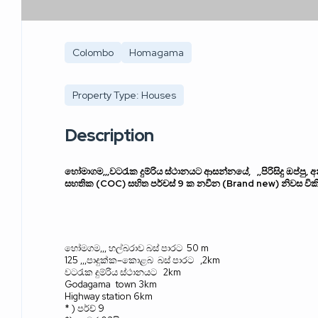
Colombo
Homagama
Property Type: Houses
Description
හෝමාගම
,,,
වටරැක දුම්රිය ස්ථානයට ආසන්නයේ
,
,,
පිරිසිදු ඔප්පු
,
අ
සහතික
(COC)
සහිත පර්චස්
9
ක නවීන
(Brand new)
නිවස වි
හෝමගම
,,,
හල්බරාව බස් පාරට
50 m
125 ,,,
පාදුක්ක
–
කොළබ
බස්
පාරට
,2km
වටරැක දුම්රිය ස්ථානයට
2km
Godagama
town 3km
Highway station 6km
* )
පර්ච්
9