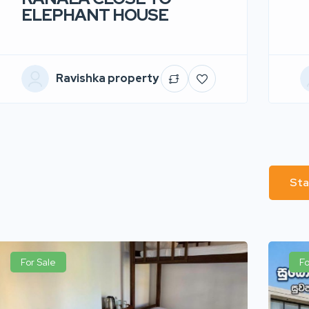
ELEPHANT HOUSE
Ravishka property
Sta
For Sale
Fo