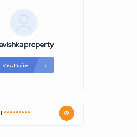
avishka property
View Profile
1
* * * * * * * * *