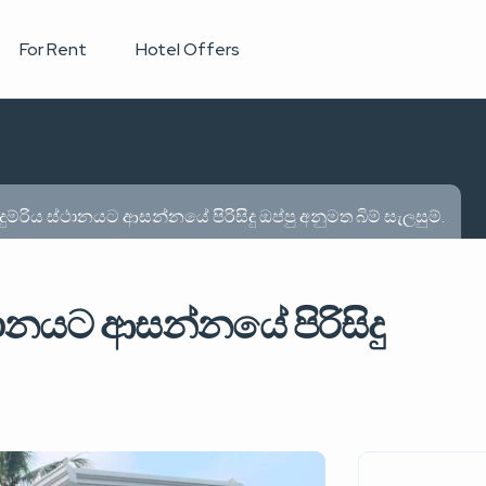
For Rent
Hotel Offers
්රිය ස්ථානයට ආසන්නයේ පිරිසිදු ඔප්පු අනුමත බිම් සැලසුම්.
ානයට ආසන්නයේ පිරිසිදු