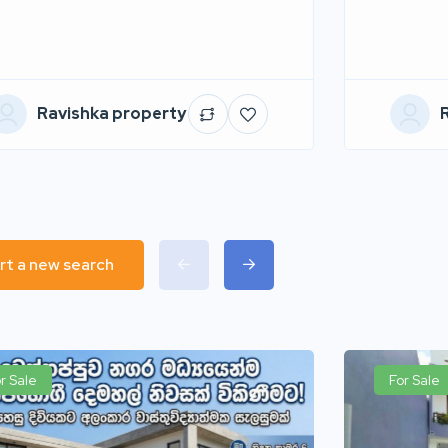
Ravishka property
rt a new search
r Sale
For Sale