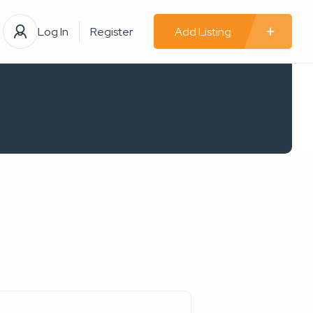
Log In
Register
Add Listing