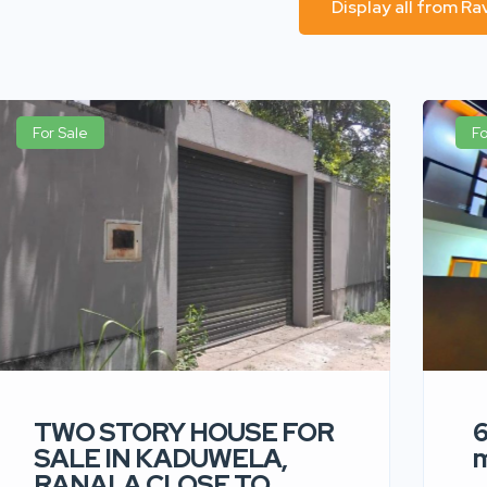
Display all from R
For Sale
Fo
TWO STORY HOUSE FOR
6
SALE IN KADUWELA,
m
RANALA CLOSE TO