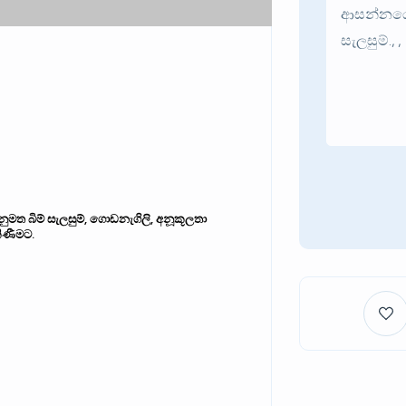
නුමත බිම් සැලසුම්
,
ගොඩනැගිලි
,
අනූකූලතා
කිණීමට
.