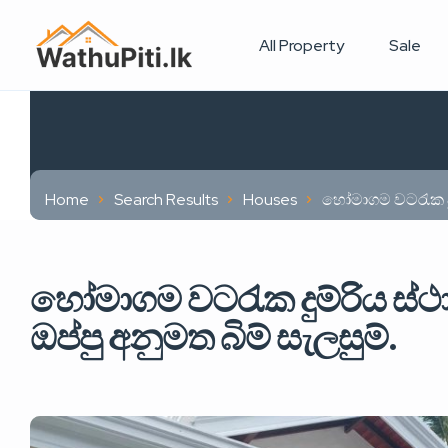
All Property
Sale
Home
Search Results
Houses
හෝමාගම වටරැක දුම
හෝමාගම වටරැක දුම්රිය ස්ථ
ඔප්පු අනුමත බිම් සැලසුම්.