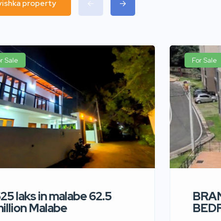
avishka property
r Sale
For Sale
25 laks in malabe 62.5
BRA
illion Malabe
BED