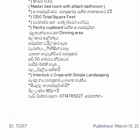
*)
කාමර
03
යි
.
( Master bed room with attach bathroom )
*)
අංගසම්පූර්ණව
පහසුකම්ද සහිත නානකාමර
2
යි
*) 1350 Total Square Feet
*)
වටතාප්ප සහ
රෝලර්ඩෝ ගේට්ටු
*) Pantry cupboard
සහිත
අංගසම්පුර්න
මුලුතැන්
ගෙය
සහ
Dinning area
අලංකාර ආලින්දය
සම්පුර්න ටයිල් කර ඇත
වැරන්ඩා
,,,
ෆිනිෂින් වහල
,
වාහන නැවැත්වීමේ පහසුකම්
අඩි
20
මාර්ගය නිවසටම
මායිම් බිත්ති නැත
,,,
ජල
,,,
විදුලිය සහිතයි
*) Interlock ± Grass with Simple Landscaping
බැංකු නය පහසුකම් ලබාගත හැකිය
*
සියල්ල අංගසම්පූර්ණයි
*
මිල ලක්ශ
185/=
යි
වැඩි විස්තර සදහා
0714789227 ,
අමතන්න
–
ID: 73317
Published: March 13, 2