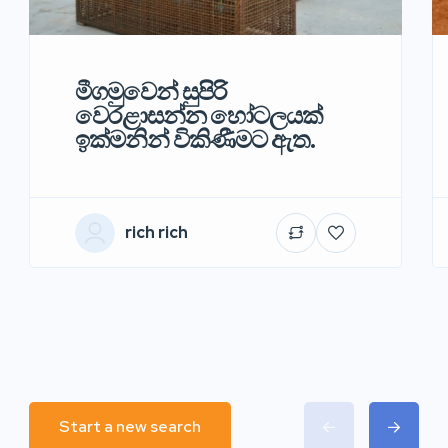
මීගමුවෙන් සුපිරි
වෙරළාසන්න හෝටලයක්
ඉක්මනින් විකිණීමට ඇත.
rich rich
Start a new search