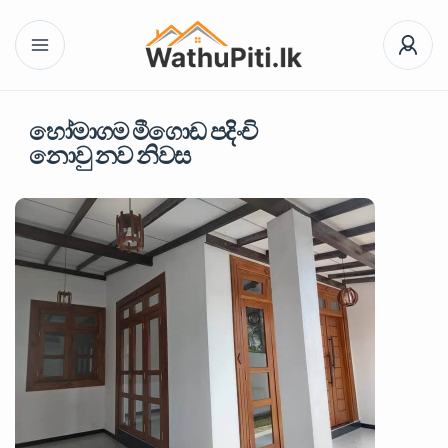
හෝමාගම මීගොඩ පදිංචි
නොවු නව නිවස