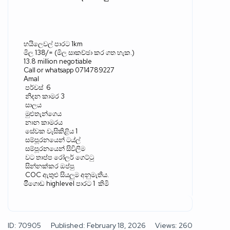
හයිලෙවල් පාරට
1km
මිල
138/= (
මිල සාකච්ඡා කර ගත හැක
.)
13.8 million negotiable
Call or whatsapp 0714789227
Amal
පර්චස්
6
නිදන කාමර
3
සාලය
මුළුතැන්ගෙය
නාන කාමරය
සේවක වැසිකිළිය
1
සම්පූරනයෙන් ටය්ල්
සම්පූරනයෙන් සිවිලිම
වට තාප්ප රෝලර් ගෙට්ටු
සින්නක්කර ඔප්පු
COC
ඇතුළු සියලුම අනුමැතිය
.
මිිගොඩ
highlevel
පාරට
1
කිමි
ID: 70905
Published: February 18, 2026
Views: 260