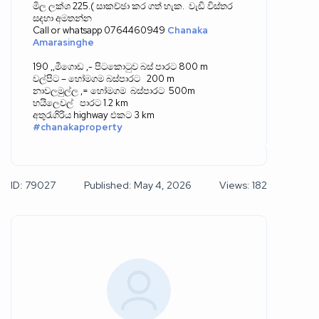
මිල ලක්ශ
225.(
සාකච්ඡා කර ගත් හැක
.
වැඩි විස්තර
සදහා අමතන්න
Call or whatsapp 0764460949
Chanaka
Amarasinghe
190 ,,
මීගොඩ
,-
පිටකොටුව බස් පාරට
800 m
වල්පිට
–
හෝමගම බස්පාරට
200 m
නාවලමුල්ල
,=
හෝමගම
බස්පාර
ට
500m
හයිලෙවල්
පාරට
1.2 km
අතුරැගිරිය
highway
එකට
3 km
#chanakaproperty
ID: 79027
Published: May 4, 2026
Views: 182