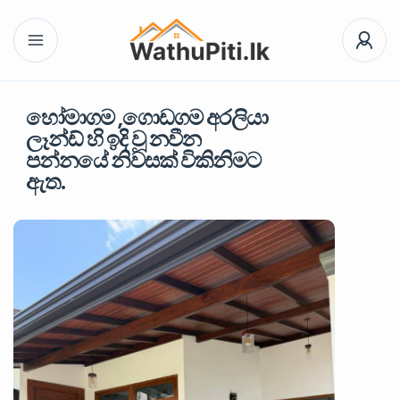
හෝමාගම ,ගොඩගම අරලියා
ලෑන්ඩ් හි ඉදි වූ නවීන
පන්නයේ නිවසක් විකිනිමට
ඇත.