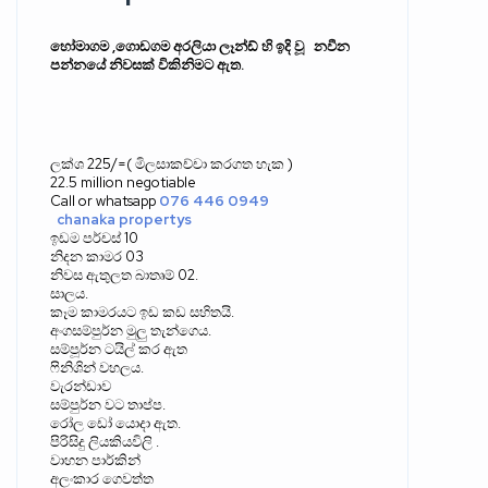
හෝමාගම
,
ගොඩගම අරලියා ලෑන්ඩ් හි ඉදි වූ
නවීන
පන්නයේ නිවසක් විකිනිමට ඇත
.
ලක්ශ
225/=(
මිලසාකච්චා කරගත හැක
)
22.5 million negotiable
Call or whatsapp
076 446 0949
chanaka propertys
ඉඩම පර්චස්
10
නිදන කාමර
03
නිවස ඇතුලත බාතෘම්
02.
සාලය
.
කෑම කාමරයට ඉඩ කඩ සහිතයි
.
අංගසම්පුර්න මුලු තැන්ගෙය
.
සම්පූර්න ටයිල් කර ඇත
ෆිනිශින් වහලය
.
වැරන්ඩාව
සම්පුර්න වට තාප්ප
.
රෝල ඩෝ යොදා ඇත
.
පිරිසිදු ලියකියවිලි
.
වාහන පාර්කින්
අලංකාර ගෙවත්ත